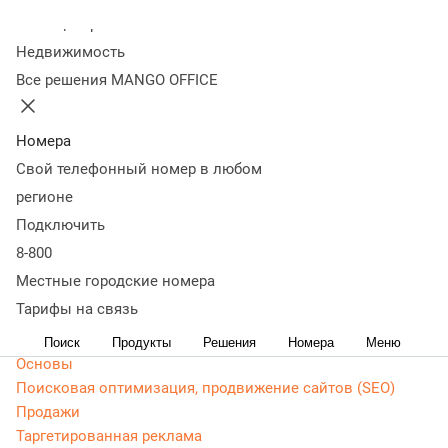
Колл-центр
Веб-разработка: полезные советы для маркетологов:
Недвижимость
примеры, технические задания, чек-листы и многое
Все решения MANGO OFFICE
другое
CRM маркетинг
Номера
Аналитика
Свой телефонный номер в любом
Веб-аналитика
Веб-разработка
регионе
Контекстная реклама
Подключить
Google Adwords (ADS)
8-800
Яндекс Директ
Местные городские номера
Контент-маркетинг
Тарифы на связь
Мессенджеры
Поиск
Продукты
Решения
Номера
Меню
Основы
Поисковая оптимизация, продвижение сайтов (SEO)
Продажи
Таргетированная реклама