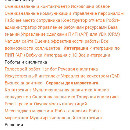
Омниканальный контакт-центр
Исходящий обзвон
Омниканальные коммуникации
Управление персоналом
Рабочее место сотрудника
Конструктор отчетов
Робот-
администратор
Управление рабочими ресурсами
База
знаний
Управление сделками
ПИП (API) для УВК (CRM)
Чат для сайта
Оценка эффективности работы
Все
возможности колл-центра
Интеграции
Интеграции по
ПИП (API)
Вебхуки
Интеграция с 1С
Все интеграции
Роботы и аналитика
Голосовой робот
Чат-бот
Речевая аналитика
Искусственный интеллект
Управление качеством (QM)
Бизнес-аналитика
Сервисы для маркетинга
Коллтрекинг
Мультиканальная аналитика
Анализ
конкурентов
Сквозная аналитика
Товарная аналитика
Email-трекинг
Окупаемость инвестиций
Мессенджер‑маркетинг
Робот-аналитик
Робот-
маркетолог
Мультирегиональный коллтрекинг
Решения