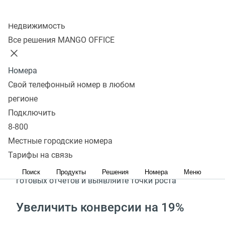
Снижение рисков эскалации конфликтов
Колл-центр
Недвижимость
Все решения MANGO OFFICE
Подключить
Запросить демо
Номера
Свой телефонный номер в любом
Сервис Речевой аналитики
регионе
поможет
Подключить
8-800
Местные городские номера
Увеличить средний чек на 30%*
Тарифы на связь
Определяйте потребности клиентов с помощью
Поиск
Продукты
Решения
Номера
Меню
готовых отчетов и выявляйте точки роста
Увеличить конверсии на 19%