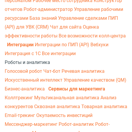
персоналом
Рабочее место сотрудника
Конструктор
отчетов
Робот-администратор
Управление рабочими
ресурсами
База знаний
Управление сделками
ПИП
(API) для УВК (CRM)
Чат для сайта
Оценка
эффективности работы
Все возможности колл-центра
Интеграции
Интеграции по ПИП (API)
Вебхуки
Интеграция с 1С
Все интеграции
Роботы и аналитика
Голосовой робот
Чат-бот
Речевая аналитика
Искусственный интеллект
Управление качеством (QM)
Бизнес-аналитика
Сервисы для маркетинга
Коллтрекинг
Мультиканальная аналитика
Анализ
конкурентов
Сквозная аналитика
Товарная аналитика
Email-трекинг
Окупаемость инвестиций
Мессенджер‑маркетинг
Робот-аналитик
Робот-