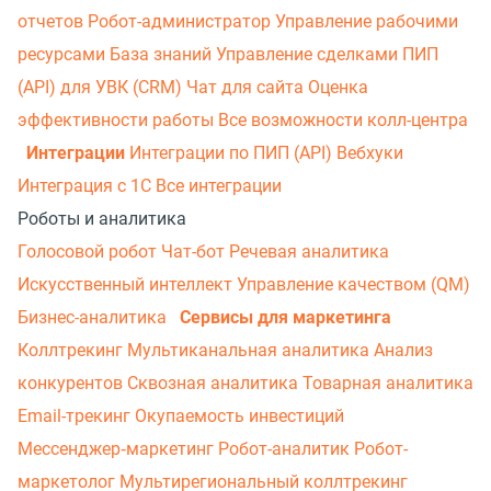
отчетов
Робот-администратор
Управление рабочими
ресурсами
База знаний
Управление сделками
ПИП
(API) для УВК (CRM)
Чат для сайта
Оценка
эффективности работы
Все возможности колл-центра
Интеграции
Интеграции по ПИП (API)
Вебхуки
Интеграция с 1С
Все интеграции
Роботы и аналитика
Голосовой робот
Чат-бот
Речевая аналитика
Искусственный интеллект
Управление качеством (QM)
Бизнес-аналитика
Сервисы для маркетинга
Коллтрекинг
Мультиканальная аналитика
Анализ
конкурентов
Сквозная аналитика
Товарная аналитика
Email-трекинг
Окупаемость инвестиций
Мессенджер‑маркетинг
Робот-аналитик
Робот-
маркетолог
Мультирегиональный коллтрекинг