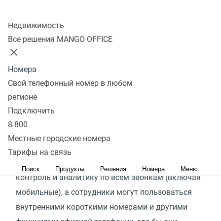
Колл-центр
Узнать подробнее
Недвижимость
Все решения MANGO OFFICE
Что такое Mango Mobile?
Номера
Свой телефонный номер в любом
Mango Mobile — это FMC-решение
(
Fixed-Mobile
регионе
Convergence), превращающее обычный
Подключить
8-800
мобильный телефон в полноценный офисный
Местные городские номера
номер со всеми возможностями АТС.
Тарифы на связь
В результате руководитель получает полный
Поиск
Продукты
Решения
Номера
Меню
контроль и аналитику по всем звонкам
(
включая
мобильные), а сотрудники могут пользоваться
внутренними короткими номерами и другими