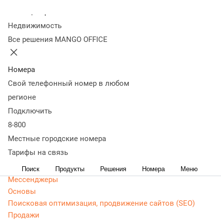
Колл-центр
Статьи, обзоры, ТОПы, идеи и советы для развития
Недвижимость
бизнеса. Энциклопедия маркетолога, Контекстная
Все решения MANGO OFFICE
реклама - актуальная, живая и понятная информация
доступным языком.
Номера
CRM маркетинг
Свой телефонный номер в любом
Аналитика
Веб-аналитика
регионе
Веб-разработка
Подключить
Контекстная реклама
8-800
Google Adwords (ADS)
Местные городские номера
Яндекс Директ
Тарифы на связь
Контент-маркетинг
Поиск
Продукты
Решения
Номера
Меню
Мессенджеры
Основы
Поисковая оптимизация, продвижение сайтов (SEO)
Продажи