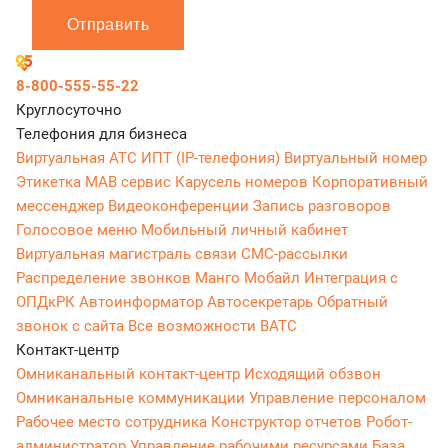
Отправить
8-800-555-55-22
Круглосуточно
Телефония для бизнеса
Виртуальная АТС
ИПТ (IP-телефония)
Виртуальный номер
Этикетка
МАВ сервис
Карусель номеров
Корпоративный
мессенджер
Видеоконференции
Запись разговоров
Голосовое меню
Мобильный личный кабинет
Виртуальная магистраль связи
СМС-рассылки
Распределение звонков
Манго Мобайл
Интеграция с
ОПДкРК
Автоинформатор
Автосекретарь
Обратный
звонок с сайта
Все возможности ВАТС
Контакт-центр
Омниканальный контакт-центр
Исходящий обзвон
Омниканальные коммуникации
Управление персоналом
Рабочее место сотрудника
Конструктор отчетов
Робот-
администратор
Управление рабочими ресурсами
База