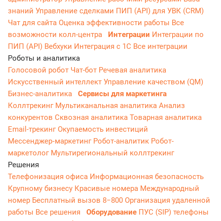
знаний
Управление сделками
ПИП (API) для УВК (CRM)
Чат для сайта
Оценка эффективности работы
Все
возможности колл-центра
Интеграции
Интеграции по
ПИП (API)
Вебхуки
Интеграция с 1С
Все интеграции
Роботы и аналитика
Голосовой робот
Чат-бот
Речевая аналитика
Искусственный интеллект
Управление качеством (QM)
Бизнес-аналитика
Сервисы для маркетинга
Коллтрекинг
Мультиканальная аналитика
Анализ
конкурентов
Сквозная аналитика
Товарная аналитика
Email-трекинг
Окупаемость инвестиций
Мессенджер‑маркетинг
Робот-аналитик
Робот-
маркетолог
Мультирегиональный коллтрекинг
Решения
Телефонизация офиса
Информационная безопасность
Крупному бизнесу
Красивые номера
Международный
номер
Бесплатный вызов 8−800
Организация удаленной
работы
Все решения
Оборудование
ПУС (SIP) телефоны