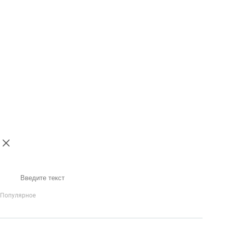
Поиск
Популярное
IP-Телефония
Голосовое приветствие и меню
Распределение
вызовов
Бизнес-аналитика