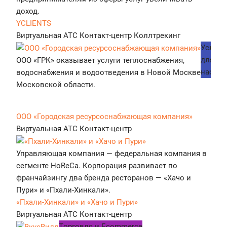
доход.
YCLIENTS
Виртуальная АТС
Контакт-центр
Коллтрекинг
Услуги
для
ООО «ГРК» оказывает услуги теплоснабжения,
населе
водоснабжения и водоотведения в Новой Москве и
Московской области.
ООО «Городская ресурсоснабжающая компания»
Виртуальная АТС
Контакт-центр
Управляющая компания — федеральная компания в
сегменте HoReCa. Корпорация развивает по
франчайзингу два бренда ресторанов — «Хачо и
Пури» и «Пхали-Хинкали».
«Пхали-Хинкали» и «Хачо и Пури»
Виртуальная АТС
Контакт-центр
Tорговля и Ecommerce