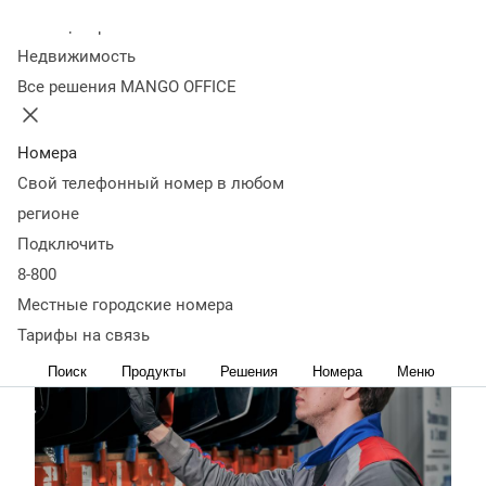
Колл-центр
Количество автоцентров — 87. География
присутствия — 77 городов России. Штат — 450
Недвижимость
сотрудников. Клиентская база – более 600 тысяч
Все решения MANGO OFFICE
автовладельцев.
Номера
Свой телефонный номер в любом
https://agexperts.ru/
регионе
О
Проблематика
История
Результаты
Подключить
проекте
внедрения
внедрения
8-800
Местные городские номера
Тарифы на связь
Поиск
Продукты
Решения
Номера
Меню