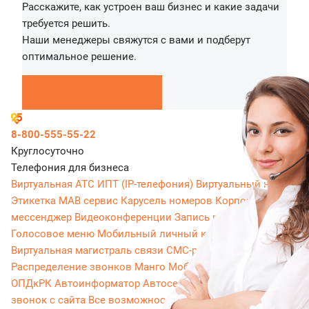
Расскажите, как устроен ваш бизнес и какие задачи
требуется решить.
Наши менеджеры свяжутся с вами и подберут
оптимальное решение.
Перезвоните мне
8-800-555-55-22
Круглосуточно
Телефония для бизнеса
Виртуальная АТС
ИПТ (IP-телефония)
Виртуальный номер
Этикетка
МАВ сервис
Карусель номеров
Корпоративный
мессенджер
Видеоконференции
Запись разговоров
Голосовое меню
Мобильный личный кабинет
Виртуальная магистраль связи
СМС-рассылки
Распределение звонков
Манго Мобайл
Интеграция с
ОПДкРК
Автоинформатор
Автосекретарь
Обратный
звонок с сайта
Все возможности ВАТС