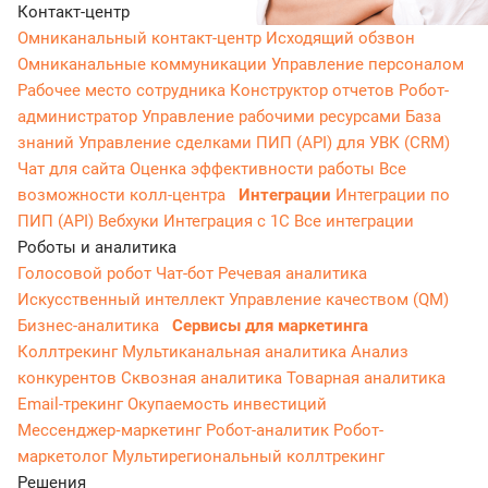
Контакт-центр
Омниканальный контакт-центр
Исходящий обзвон
Омниканальные коммуникации
Управление персоналом
Рабочее место сотрудника
Конструктор отчетов
Робот-
администратор
Управление рабочими ресурсами
База
знаний
Управление сделками
ПИП (API) для УВК (CRM)
Чат для сайта
Оценка эффективности работы
Все
возможности колл-центра
Интеграции
Интеграции по
ПИП (API)
Вебхуки
Интеграция с 1С
Все интеграции
Роботы и аналитика
Голосовой робот
Чат-бот
Речевая аналитика
Искусственный интеллект
Управление качеством (QM)
Бизнес-аналитика
Сервисы для маркетинга
Коллтрекинг
Мультиканальная аналитика
Анализ
конкурентов
Сквозная аналитика
Товарная аналитика
Email-трекинг
Окупаемость инвестиций
Мессенджер‑маркетинг
Робот-аналитик
Робот-
маркетолог
Мультирегиональный коллтрекинг
Решения