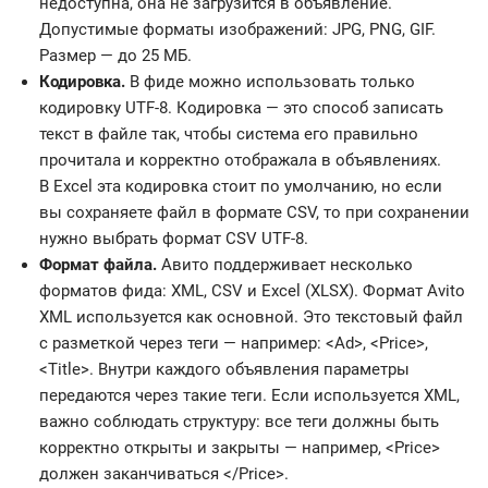
недоступна, она не загрузится в объявление.
Допустимые форматы изображений: JPG, PNG, GIF.
Размер — до 25 МБ.
Кодировка.
В фиде можно использовать только
кодировку UTF-8. Кодировка — это способ записать
текст в файле так, чтобы система его правильно
прочитала и корректно отображала в объявлениях.
В Excel эта кодировка стоит по умолчанию, но если
вы сохраняете файл в формате CSV, то при сохранении
нужно выбрать формат CSV UTF-8.
Формат файла.
Авито поддерживает несколько
форматов фида: XML, CSV и Excel (XLSX). Формат Avito
XML используется как основной. Это текстовый файл
с разметкой через теги — например: <Ad>, <Price>,
<Title>. Внутри каждого объявления параметры
передаются через такие теги. Если используется XML,
важно соблюдать структуру: все теги должны быть
корректно открыты и закрыты — например, <Price>
должен заканчиваться </Price>.