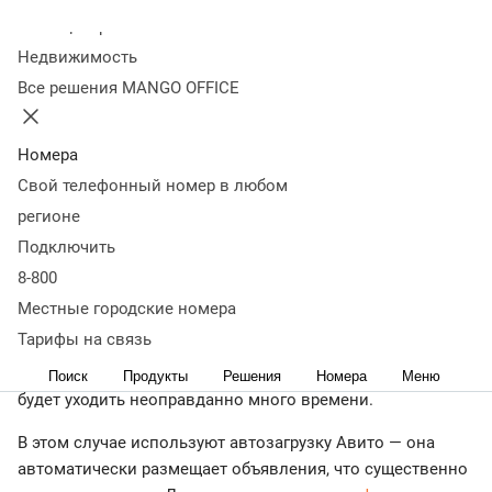
объявлений
Колл-центр
Недвижимость
Все решения MANGO OFFICE
21 мая
4 530
Оглавление
Что такое фид Авито и зачем он нужен
Номера
бизнесу
Требования Авито к фиду
Как создать фид для
Свой телефонный номер в любом
Авито
Как загружать фид на Авито
Распространенные
регионе
ошибки в отчете и способы их решения
Выводы
Подключить
← Журнал
8-800
Размещать объявления на Авито вручную удобно только
Местные городские номера
частным лицам. Если речь о бизнесе, то часто нужно
Тарифы на связь
публиковать десятки или даже сотни объявлений
одновременно. И на их создание, обновление и контроль
Поиск
Продукты
Решения
Номера
Меню
будет уходить неоправданно много времени.
В этом случае используют автозагрузку Авито — она
автоматически размещает объявления, что существенно