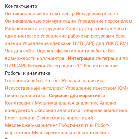
Контакт-центр
Омниканальный контакт-центр
Исходящий обзвон
Омниканальные коммуникации
Управление персоналом
Рабочее место сотрудника
Конструктор отчетов
Робот-
администратор
Управление рабочими ресурсами
База
знаний
Управление сделками
ПИП (API) для УВК (CRM)
Чат для сайта
Оценка эффективности работы
Все
возможности колл-центра
Интеграции
Интеграции по
ПИП (API)
Вебхуки
Интеграция с 1С
Все интеграции
Роботы и аналитика
Голосовой робот
Чат-бот
Речевая аналитика
Искусственный интеллект
Управление качеством (QM)
Бизнес-аналитика
Сервисы для маркетинга
Коллтрекинг
Мультиканальная аналитика
Анализ
конкурентов
Сквозная аналитика
Товарная аналитика
Email-трекинг
Окупаемость инвестиций
Мессенджер‑маркетинг
Робот-аналитик
Робот-
маркетолог
Мультирегиональный коллтрекинг