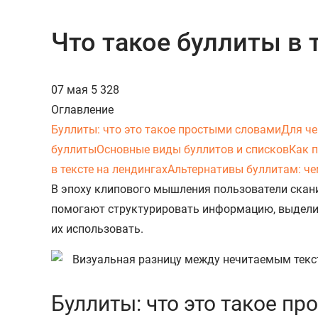
Что такое буллиты в 
07 мая
5 328
Оглавление
Буллиты: что это такое простыми словами
Для че
буллиты
Основные виды буллитов и списков
Как 
в тексте на лендингах
Альтернативы буллитам: ч
В эпоху клипового мышления пользователи скан
помогают структурировать информацию, выделить
их использовать.
Буллиты: что это такое п