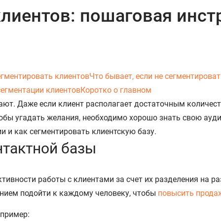
клиентов: пошаговая инст
егментировать клиентов
Что бывает, если не сегментироват
сегментации клиентов
Коротко о главном
ают. Даже если клиент располагает достаточным количеств
тобы угадать желания, необходимо хорошо знать свою ауд
и и как сегментировать клиентскую базу.
нтактной базы
ивности работы с клиентами за счет их разделения на ра
ением подойти к каждому человеку, чтобы
повысить прода
апример: