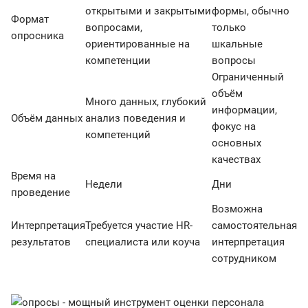
открытыми и закрытыми
формы, обычно
Формат
вопросами,
только
опросника
ориентированные на
шкальные
компетенции
вопросы
Ограниченный
объём
Много данных, глубокий
информации,
Объём данных
анализ поведения и
фокус на
компетенций
основных
качествах
Время на
Недели
Дни
проведение
Возможна
Интерпретация
Требуется участие HR-
самостоятельная
результатов
специалиста или коуча
интерпретация
сотрудником