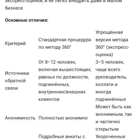
экспресс-оценки, и ее легко внедрить даже в малом
бизнесе
Основные отличия:
Упрощённая
Стандартная процедура
версия метода
Критерий
по методу 360°
360° (экспресс-
оценка)
От 8–12 человек,
3–5 человек,
включая вышестоящих,
чаще всего
Источники
равных по должности,
руководитель,
обратной
подчинённых,
коллеги и
связи
внутренних/внешних
иногда
клиентов
подчинённые
Может быть как
анонимным, так
Анонимность
Полностью анонимно
и частично
открытым
Подробные анкеты с
Укороченные