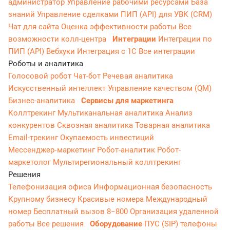
администратор
Управление рабочими ресурсами
База
знаний
Управление сделками
ПИП (API) для УВК (CRM)
Чат для сайта
Оценка эффективности работы
Все
возможности колл-центра
Интеграции
Интеграции по
ПИП (API)
Вебхуки
Интеграция с 1С
Все интеграции
Роботы и аналитика
Голосовой робот
Чат-бот
Речевая аналитика
Искусственный интеллект
Управление качеством (QM)
Бизнес-аналитика
Сервисы для маркетинга
Коллтрекинг
Мультиканальная аналитика
Анализ
конкурентов
Сквозная аналитика
Товарная аналитика
Email-трекинг
Окупаемость инвестиций
Мессенджер‑маркетинг
Робот-аналитик
Робот-
маркетолог
Мультирегиональный коллтрекинг
Решения
Телефонизация офиса
Информационная безопасность
Крупному бизнесу
Красивые номера
Международный
номер
Бесплатный вызов 8−800
Организация удаленной
работы
Все решения
Оборудование
ПУС (SIP) телефоны