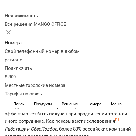
Колл-центр
16 мая 2025
11 905
Недвижимость
Оглавление
Все решения MANGO OFFICE
Какие инструменты можно использовать для экспресс-
выявления сильных сторон работника
Выводы про
применимость экспресс-оценки сотрудника
Номера
< назад
Свой телефонный номер в любом
Все компании заинтересованы в мотивированном
регионе
персонале, который будет повышать эффективность
Подключить
своего труда и показатели деятельности. Любому
8-800
бизнесу приходится принимать решения по выплате
премий, повышению сотрудников в должности,
Местные городские номера
увеличению зарплаты. Большинство стремится
Тарифы на связь
подходить к этому осознанно, используя современные
Поиск
Продукты
Решения
Номера
Меню
инструменты оценки персонала, чтобы понимать какой
эффект может быть получен при продвижении того или
[1]
иного сотрудника. Как показывают исследования
Работа.ру и СберПодбор
, более 80% российских компаний