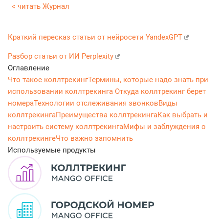
< читать Журнал
Краткий пересказ статьи от нейросети YandexGPT
Разбор статьи от ИИ Perplexity
Оглавление
Что такое коллтрекинг
Термины, которые надо знать при
использовании коллтрекинга
Откуда коллтрекинг берет
номера
Технологии отслеживания звонков
Виды
коллтрекинга
Преимущества коллтрекинга
Как выбрать и
настроить систему коллтрекинга
Мифы и заблуждения о
коллтрекинге
Что важно запомнить
Используемые продукты