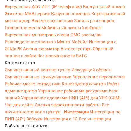
Виртуальная АТС
ИПТ (IP-телефония)
Виртуальный номер
Этикетка
МАВ сервис
Карусель номеров
Корпоративный
мессенджер
Видеоконференции
Запись разговоров
Голосовое меню
Мобильный личный кабинет
Виртуальная магистраль связи
СМС-рассылки
Распределение звонков
Манго Мобайл
Интеграция с
ОПДкРК
Автоинформатор
Автосекретарь
Обратный
звонок с сайта
Все возможности ВАТС
Контакт-центр
Омниканальный контакт-центр
Исходящий обзвон
Омниканальные коммуникации
Управление персоналом
Рабочее место сотрудника
Конструктор отчетов
Робот-
администратор
Управление рабочими ресурсами
База
знаний
Управление сделками
ПИП (API) для УВК (CRM)
Чат для сайта
Оценка эффективности работы
Все
возможности колл-центра
Интеграции
Интеграции по
ПИП (API)
Вебхуки
Интеграция с 1С
Все интеграции
Роботы и аналитика