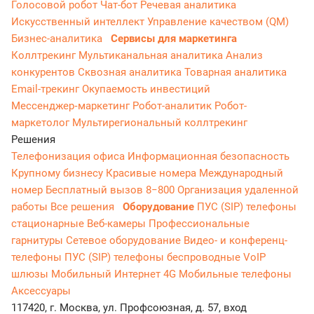
Голосовой робот
Чат-бот
Речевая аналитика
Искусственный интеллект
Управление качеством (QM)
Бизнес-аналитика
Сервисы для маркетинга
Коллтрекинг
Мультиканальная аналитика
Анализ
конкурентов
Сквозная аналитика
Товарная аналитика
Email-трекинг
Окупаемость инвестиций
Мессенджер‑маркетинг
Робот-аналитик
Робот-
маркетолог
Мультирегиональный коллтрекинг
Решения
Телефонизация офиса
Информационная безопасность
Крупному бизнесу
Красивые номера
Международный
номер
Бесплатный вызов 8−800
Организация удаленной
работы
Все решения
Оборудование
ПУС (SIP) телефоны
стационарные
Веб-камеры
Профессиональные
гарнитуры
Сетевое оборудование
Видео- и конференц-
телефоны
ПУС (SIP) телефоны беспроводные
VoIP
шлюзы
Мобильный Интернет 4G
Мобильные телефоны
Аксессуары
117420, г. Москва, ул. Профсоюзная, д. 57, вход